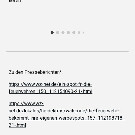
liefert.
Zu den Presseberichten*:
https://www.wz-net.de/ein-spot-fr-die-
feuerwehren_150_112154090-21-.html
https://www.wz-
net.de/lokales/heidekreis/walsrode/die-feuerwehr-
bekommt-ihre-eigenen-werbespots_157_112198718-
21-.html